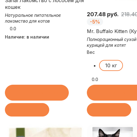
Sanal Лакомство с лососем для
кошек
207.48 руб.
218.4
Натуральное питательное
лакомство для котов
-5%
0.0
Mr. Buffalo Kitten (К
Наличие:
в наличии
Полнорационный сухой
курицей для котят
Вес
10 кг
0.0
Купить в 1 клик
Купить в 1 кл
В корзину
В корзину