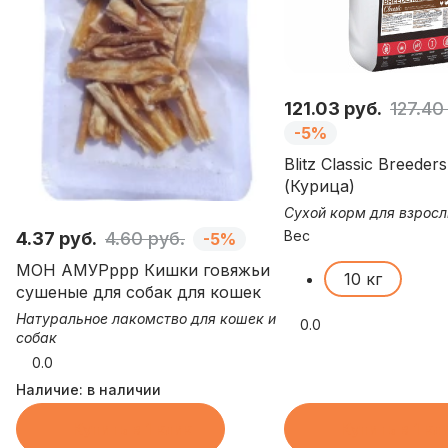
121.03 руб.
127.40
-5%
Blitz Classic Breeders
(Курица)
Сухой корм для взрос
Вес
4.37 руб.
4.60 руб.
-5%
МОН АМУРррр Кишки говяжьи
10 кг
сушеные для собак для кошек
Натуральное лакомство для кошек и
0.0
собак
0.0
Наличие:
в наличии
Купить в 1 клик
Купить в 1 кл