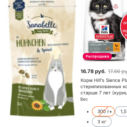
Распродажа
16.78 руб.
17.66 р
Корм Hill's Sience P
стерилизованных к
старше 7 лет (кури
Вес
300 г
1,5
3 кг